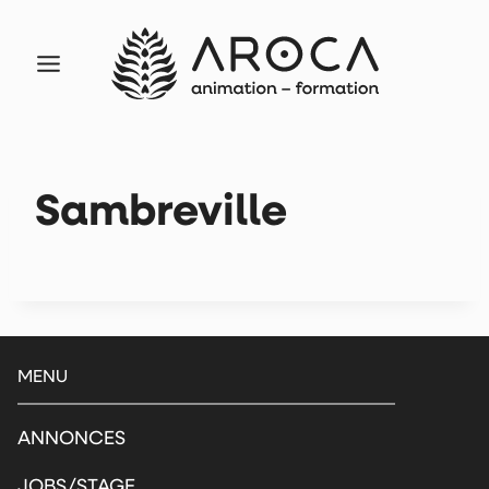
Aller
au
contenu
Sambreville
MENU
ANNONCES
JOBS/STAGE