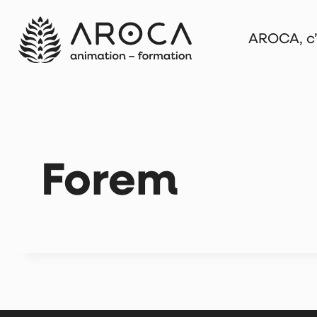
Aller
au
AROCA, c’
contenu
Forem